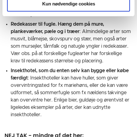
Kun nødvendige cookies
kropstemperaturen. En stenbunke kan give skjul til
mindre dyr.
Redekasser til fugle. Hæng dem på mure,
plankeværker, pæle og i træer
: Almindelige arter som
musvit, blåmejse, skovspurv og stær, men også arter
som mursejler, tårnfalk og natugle yngler i redekasser.
Vær obs. på at forskellige fuglearter har forskellige
krav til redekassens størrelse og placering.
Insekthotel, som du enten selv kan bygge eller købe
færdigt
: Insekthoteller kan have huller, som giver
overvintringssted for fx mariehøns, eller de kan være
udformet, så sommerfugle som fx nældens takvinge
kan overvintre her. Enlige bier, guldøje og ørentvist er
ligeledes eksempler på arter, der kan udnytte
insekthoteller.
NEJ TAK - mindre af det her: