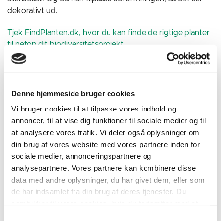
dekorativt ud.
Tjek FindPlanten.dk, hvor du kan finde de rigtige planter
til netop dit biodiversitetsprojekt.
JA TAK - mere af det her:
Vand
: Med vand i haven har du garanti for masser af liv.
Denne hjemmeside bruger cookies
Faktisk er et vandhul eller en havedam det mest
effektive tiltag, du kan gøre som haveejer for at
Vi bruger cookies til at tilpasse vores indhold og
tiltrække dyreliv. Selv små skåle med vand fordelt
annoncer, til at vise dig funktioner til sociale medier og til
rundt omkring i haven vil give en mærkbar forskel.
at analysere vores trafik. Vi deler også oplysninger om
din brug af vores website med vores partnere inden for
Blomstring
: Skab en have, der blomstrer fra det tidlige
sociale medier, annonceringspartnere og
forår til det sene efterår. Hermed giver du næring og
analysepartnere. Vores partnere kan kombinere disse
levesteder til fx svirrefluer, bier, biller og sommerfugle,
data med andre oplysninger, du har givet dem, eller som
ligesom du kan lokke småfugle som musvit, blåmejse
de har indsamlet fra din brug af deres tjenester. Du
og måske også flagermus til haven.
samtykker til vores cookies, hvis du fortsætter med at
Kvasbunker og gamle træer
: Når du beskærer træer
anvende vores hjemmeside.
Samtykkevalg
og buske eller river blade sammen i haven, så lad være